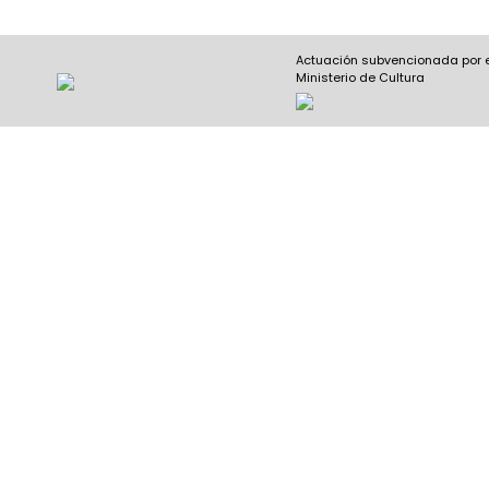
Actuación subvencionada por 
Ministerio de Cultura
Nombre y apellidos
(Obligatorio)
Nombre
Apel
Email
(Obligatorio)
Nombre del curso
(Obligatorio)
Entidad que lo imparte
(Obligatorio)