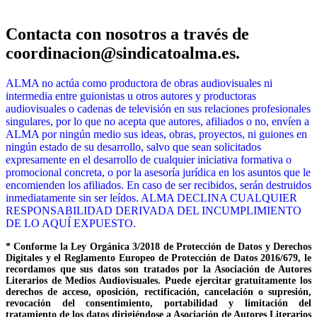
Contacta con nosotros a través de
coordinacion@sindicatoalma.es.
ALMA no actúa como productora de obras audiovisuales ni
intermedia entre guionistas u otros autores y productoras
audiovisuales o cadenas de televisión en sus relaciones profesionales
singulares, por lo que no acepta que autores, afiliados o no, envíen a
ALMA por ningún medio sus ideas, obras, proyectos, ni guiones en
ningún estado de su desarrollo, salvo que sean solicitados
expresamente en el desarrollo de cualquier iniciativa formativa o
promocional concreta, o por la asesoría jurídica en los asuntos que le
encomienden los afiliados. En caso de ser recibidos, serán destruidos
inmediatamente sin ser leídos. ALMA DECLINA CUALQUIER
RESPONSABILIDAD DERIVADA DEL INCUMPLIMIENTO
DE LO AQUÍ EXPUESTO.
* Conforme la Ley Orgánica 3/2018 de Protección de Datos y Derechos
Digitales y el Reglamento Europeo de Protección de Datos 2016/679, le
recordamos que sus datos son tratados por la Asociación de Autores
Literarios de Medios Audiovisuales. Puede ejercitar gratuitamente los
derechos de acceso, oposición, rectificación, cancelación o supresión,
revocación del consentimiento, portabilidad y limitación del
tratamiento de los datos dirigiéndose a Asociación de Autores Literarios