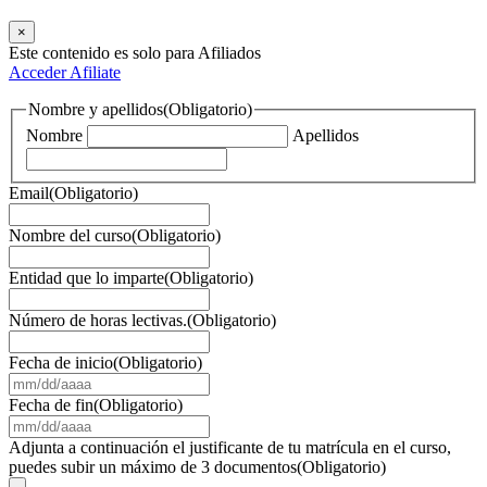
×
Este contenido es solo para Afiliados
Acceder
Afiliate
Nombre y apellidos
(Obligatorio)
Nombre
Apellidos
Email
(Obligatorio)
Nombre del curso
(Obligatorio)
Entidad que lo imparte
(Obligatorio)
Número de horas lectivas.
(Obligatorio)
Fecha de inicio
(Obligatorio)
MM
barra
Fecha de fin
(Obligatorio)
DD
MM
barra
barra
Adjunta a continuación el justificante de tu matrícula en el curso,
AAAA
DD
puedes subir un máximo de 3 documentos
(Obligatorio)
barra