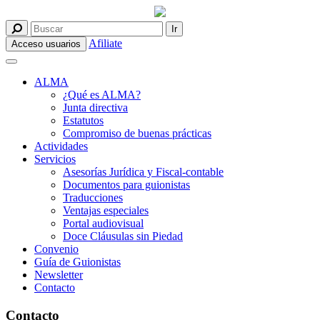
Afiliate
Acceso usuarios
ALMA
¿Qué es ALMA?
Junta directiva
Estatutos
Compromiso de buenas prácticas
Actividades
Servicios
Asesorías Jurídica y Fiscal-contable
Documentos para guionistas
Traducciones
Ventajas especiales
Portal audiovisual
Doce Cláusulas sin Piedad
Convenio
Guía de Guionistas
Newsletter
Contacto
Contacto