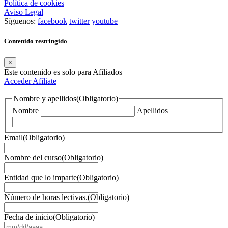
Política de cookies
Aviso Legal
Síguenos:
facebook
twitter
youtube
Contenido restringido
×
Este contenido es solo para Afiliados
Acceder
Afiliate
Nombre y apellidos
(Obligatorio)
Nombre
Apellidos
Email
(Obligatorio)
Nombre del curso
(Obligatorio)
Entidad que lo imparte
(Obligatorio)
Número de horas lectivas.
(Obligatorio)
Fecha de inicio
(Obligatorio)
MM