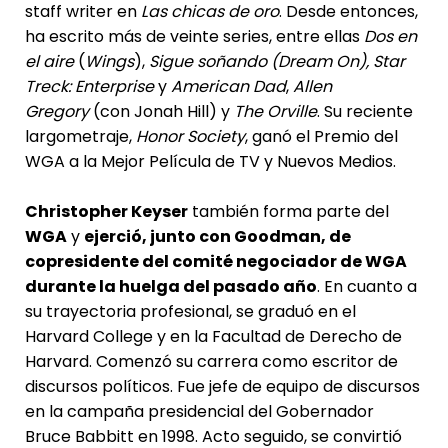
staff writer en
Las chicas de oro
. Desde entonces,
ha escrito más de veinte series, entre ellas
Dos en
el aire
(
Wings
),
Sigue soñando (Dream On),
Star
Treck: Enterprise
y
American Dad
,
Allen
Gregory
(con Jonah Hill) y
The Orville
. Su reciente
largometraje,
Honor Society
, ganó el Premio del
WGA a la Mejor Película de TV y Nuevos Medios.
Christopher Keyser
también forma parte del
WGA
y
ejerció, junto con Goodman, de
copresidente del comité negociador de WGA
durante la huelga del pasado año
. En cuanto a
su trayectoria profesional, se graduó en el
Harvard College y en la Facultad de Derecho de
Harvard. Comenzó su carrera como escritor de
discursos políticos. Fue jefe de equipo de discursos
en la campaña presidencial del Gobernador
Bruce Babbitt en 1998. Acto seguido, se convirtió