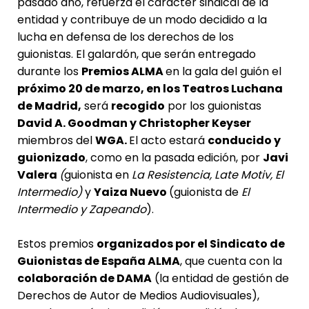
pasado año, refuerza el carácter sindical de la
entidad y contribuye de un modo decidido a la
lucha en defensa de los derechos de los
guionistas. El galardón, que serán entregado
durante los
Premios ALMA
en la gala del guión el
próximo 20 de marzo, en los Teatros Luchana
de Madrid,
será
recogido
por los guionistas
David A. Goodman y Christopher Keyser
miembros del
WGA.
El acto estará
conducido y
guionizado
, como en la pasada edición, por
Javi
Valera
(
guionista en
La Resistencia, Late Motiv, El
Intermedio)
y
Yaiza Nuevo
(guionista de
El
Intermedio y Zapeando
).
Estos premios
organizados por el Sindicato de
Guionistas de España ALMA
, que cuenta con la
colaboración de DAMA
(la entidad de gestión de
Derechos de Autor de Medios Audiovisuales),