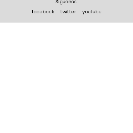
Síguenos:
facebook
twitter
youtube
Nombre y apellidos
(Obligatorio)
Nombre
Apellidos
Email
(Obligatorio)
Nombre del curso
(Obligatorio)
Entidad que lo imparte
(Obligatorio)