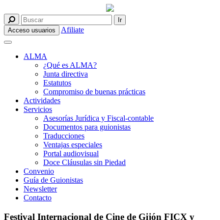
Afiliate
Acceso usuarios
ALMA
¿Qué es ALMA?
Junta directiva
Estatutos
Compromiso de buenas prácticas
Actividades
Servicios
Asesorías Jurídica y Fiscal-contable
Documentos para guionistas
Traducciones
Ventajas especiales
Portal audiovisual
Doce Cláusulas sin Piedad
Convenio
Guía de Guionistas
Newsletter
Contacto
Festival Internacional de Cine de Gijón FICX y