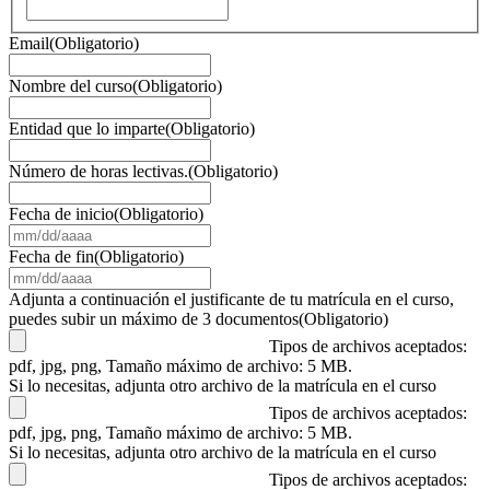
Email
(Obligatorio)
Nombre del curso
(Obligatorio)
Entidad que lo imparte
(Obligatorio)
Número de horas lectivas.
(Obligatorio)
Fecha de inicio
(Obligatorio)
MM
barra
Fecha de fin
(Obligatorio)
DD
MM
barra
barra
Adjunta a continuación el justificante de tu matrícula en el curso,
AAAA
DD
puedes subir un máximo de 3 documentos
(Obligatorio)
barra
Tipos de archivos aceptados:
AAAA
pdf, jpg, png, Tamaño máximo de archivo: 5 MB.
Si lo necesitas, adjunta otro archivo de la matrícula en el curso
Tipos de archivos aceptados:
pdf, jpg, png, Tamaño máximo de archivo: 5 MB.
Si lo necesitas, adjunta otro archivo de la matrícula en el curso
Tipos de archivos aceptados: