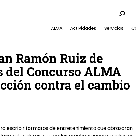
ALMA
Actividades
Servicios
C
uan Ramón Ruiz de
s del Concurso ALMA
icción contra el cambio
a escribir formatos de entretenimiento que abrazaran
ifusión de valores y ejemplos prácticos incorporados en