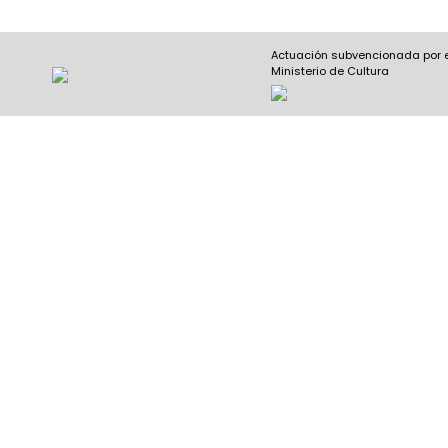
Actuación subvencionada por 
Ministerio de Cultura
Nombre y apellidos
(Obligatorio)
Nombre
Apel
Email
(Obligatorio)
Nombre del curso
(Obligatorio)
Entidad que lo imparte
(Obligatorio)