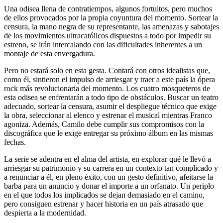
Una odisea llena de contratiempos, algunos fortuitos, pero muchos
de ellos provocados por la propia coyuntura del momento. Sortear la
censura, la mano negra de su representante, las amenazas y sabotajes
de los movimientos ultracatólicos dispuestos a todo por impedir su
estreno, se irán intercalando con las dificultades inherentes a un
montaje de esta envergadura.
Pero no estará solo en esta gesta. Contará con otros idealistas que,
como él, sintieron el impulso de arriesgar y traer a este país la ópera
rock más revolucionaria del momento. Los cuatro mosqueteros de
esta odisea se enfrentarán a todo tipo de obstáculos. Buscar un teatro
adecuado, sortear la censura, asumir el despliegue técnico que exige
la obra, seleccionar al elenco y estrenar el musical mientras Franco
agoniza. Además, Camilo debe cumplir sus compromisos con la
discográfica que le exige entregar su próximo álbum en las mismas
fechas.
La serie se adentra en el alma del artista, en explorar qué le llevó a
arriesgar su patrimonio y su carrera en un contexto tan complicado y
a renunciar a él, en pleno éxito, con un gesto definitivo, afeitarse la
barba para un anuncio y donar el importe a un orfanato. Un periplo
en el que todos los implicados se dejan demasiado en el camino,
pero consiguen estrenar y hacer historia en un país atrasado que
despierta a la modernidad.