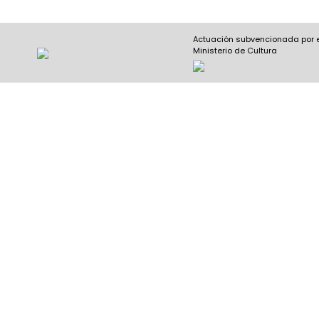
Actuación subvencionada por 
Ministerio de Cultura
Nombre y apellidos
(Obligatorio)
Nombre
Apel
Email
(Obligatorio)
Nombre del curso
(Obligatorio)
Entidad que lo imparte
(Obligatorio)