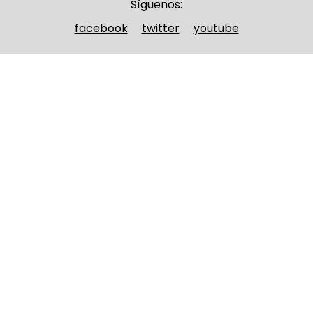
Síguenos:
facebook
twitter
youtube
Nombre y apellidos
(Obligatorio)
Nombre
Apellidos
Email
(Obligatorio)
Nombre del curso
(Obligatorio)
Entidad que lo imparte
(Obligatorio)