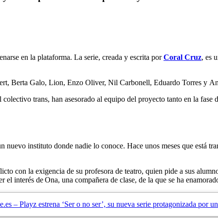
enarse en la plataforma. La serie, creada y escrita por
Coral Cruz
, es 
ibert, Berta Galo, Lion, Enzo Oliver, Nil Carbonell, Eduardo Torres y An
lectivo trans, han asesorado al equipo del proyecto tanto en la fase d
un nuevo instituto donde nadie lo conoce. Hace unos meses que está tran
licto con la exigencia de su profesora de teatro, quien pide a sus alumn
er el interés de Ona, una compañera de clase, de la que se ha enamorado
.es – Playz estrena ‘Ser o no ser’, su nueva serie protagonizada por un