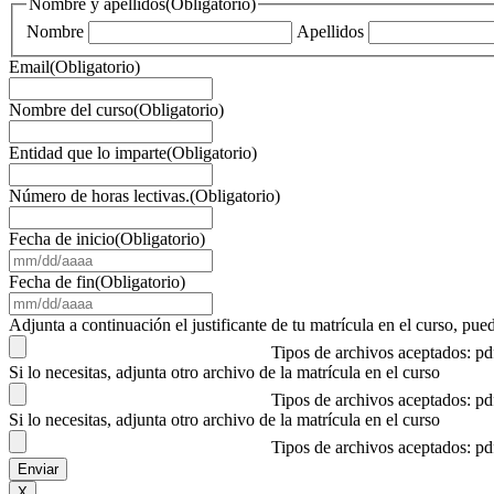
Nombre y apellidos
(Obligatorio)
Nombre
Apellidos
Email
(Obligatorio)
Nombre del curso
(Obligatorio)
Entidad que lo imparte
(Obligatorio)
Número de horas lectivas.
(Obligatorio)
Fecha de inicio
(Obligatorio)
MM
barra
Fecha de fin
(Obligatorio)
DD
MM
barra
barra
Adjunta a continuación el justificante de tu matrícula en el curso, 
AAAA
DD
Tipos de archivos aceptados: p
barra
Si lo necesitas, adjunta otro archivo de la matrícula en el curso
AAAA
Tipos de archivos aceptados: p
Si lo necesitas, adjunta otro archivo de la matrícula en el curso
Tipos de archivos aceptados: p
X