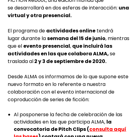
FICTION Reboot, una edición híbrida que
se desarrollará en dos esferas de interacción:
una
virtual y otra presencial.
El programa de
actividades online
tendrá
lugar durante la
semana del 15 de junio
, mientras
que el
evento presencial
,
que incluirá las
actividades en las que colabora ALMA,
se
traslada al
2 y 3 de septiembre de 2020.
Desde ALMA os informamos de lo que supone este
nuevo formato en lo referente a nuestra
colaboración con el evento internacional de
coproducción de series de ficción:
Al posponerse la fecha de celebración de las
actividades en las que participa ALMA,
la
convocatoria de Pitch Clips
(
consulta aquí
las bases
)
contará con una nueva