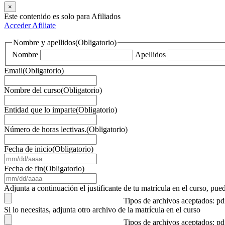
×
Este contenido es solo para Afiliados
Acceder
Afiliate
Nombre y apellidos
(Obligatorio)
Nombre
Apellidos
Email
(Obligatorio)
Nombre del curso
(Obligatorio)
Entidad que lo imparte
(Obligatorio)
Número de horas lectivas.
(Obligatorio)
Fecha de inicio
(Obligatorio)
MM
barra
Fecha de fin
(Obligatorio)
DD
MM
barra
barra
Adjunta a continuación el justificante de tu matrícula en el curso, 
AAAA
DD
Tipos de archivos aceptados: p
barra
Si lo necesitas, adjunta otro archivo de la matrícula en el curso
AAAA
Tipos de archivos aceptados: p