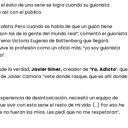
l éxito de una serie se logra cuando su guionista
así con el público.
lista. Pero cuando se habla de que un guión tiene
on las de la gente del mundo real”, comentó el guionista
 reina Victoria Eugenia de Battenberg que llegará
ve la profesión como un oficio más, “yo soy guionista
a”.
esde la verdad,
Javier Giner,
creador de
‘Yo, Adicto’
, que
o de Javier Cámara: “vete donde rasque, que es ahí donde
 experiencia de desintoxicación, necesitó un equipo de
e vivir con esta serie el resto de mi vida. (…) Por eso he
e no fueran los míos. Les pedí que no me respetaran”,