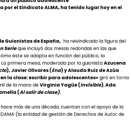
 para un público adolescente
a por el Sindicato ALMA, ha tenido lugar hoy en el
de Guionistas de España,
ha reivindicado la figura del
n Serie
que incluyó dos mesas redondas en las que
mo éste se adapta en función del público, la
. La primera mesa, moderada por la guionista
Azucena
cto
), Javier Olivares (
Ena
) y Alauda Ruiz de Azúa
en la clase: escribir para adolescentes»
giró en torno
enil de la mano de
Virginia Yagüe (
Invisible
)
,
Ada
amella (
Al salir de clase)
.
 hace más de una década, cuentan con el apoyo de la
 DAMA (la entidad de gestión de Derechos de Autor de