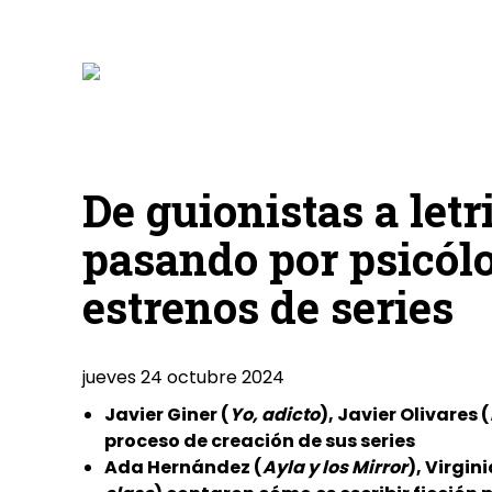
De guionistas a letr
pasando por psicólo
estrenos de series
jueves 24 octubre 2024
Javier Giner (
Yo, adicto
), Javier Olivares (
proceso de creación de sus series
Ada Hernández (
Ayla y los Mirror
), Virgin