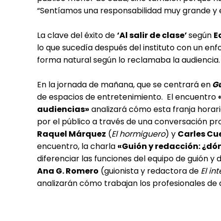
“Sentíamos una responsabilidad muy grande y es
La clave del éxito de
‘Al salir de clase’
según
E
lo que sucedía después del instituto con un en
forma natural según lo reclamaba la audiencia.
En la jornada de mañana, que se centrará en
Gu
de espacios de entretenimiento. El encuentro
audiencias»
analizará cómo esta franja horar
por el público a través de una conversación pr
Raquel Márquez
(
El hormiguero
) y
Carles Cu
encuentro, la charla
«Guión y redacción: ¿dón
diferenciar las funciones del equipo de guión y
Ana G. Romero
(guionista y redactora de
El in
analizarán cómo trabajan los profesionales de