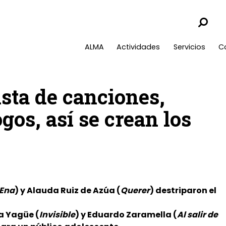
ALMA
Actividades
Servicios
C
ista de canciones,
gos, así se crean los
Ena
) y Alauda Ruiz de Azúa (
Querer
) destriparon el
ia Yagüe (
Invisible
) y Eduardo Zaramella (
Al salir de