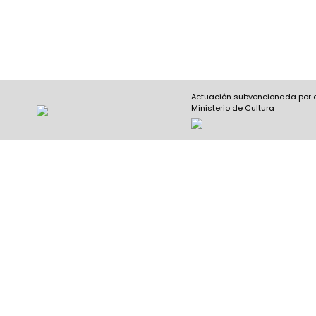
Actuación subvencionada por 
Ministerio de Cultura
Nombre y apellidos
(Obligatorio)
Nombre
Email
(Obligatorio)
Entidad que lo imparte
(Obligatorio)