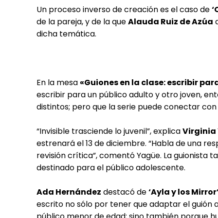
Un proceso inverso de creación es el caso de
‘
de la pareja, y de la que
Alauda Ruiz de Azúa
d
dicha temática.
En la mesa
«Guiones en la clase: escribir pa
escribir para un público adulto y otro joven, e
distintos; pero que la serie puede conectar con
“Invisible trasciende lo juvenil”, explica
Virginia
estrenará el 13 de diciembre. “Habla de una re
revisión crítica”, comentó Yagüe. La guionista 
destinado para el público adolescente.
Ada Hernández
destacó de
‘Ayla y los Mirror
escrito no sólo por tener que adaptar el guión
público menor de edad; sino también porque hub