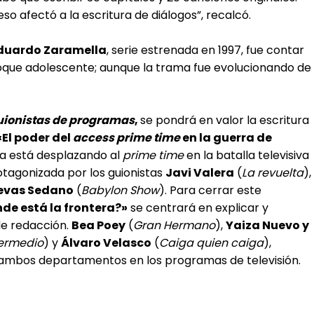
o afectó a la escritura de diálogos”, recalcó.
duardo Zaramella
, serie estrenada en 1997, fue contar
foque adolescente; aunque la trama fue evolucionando de
ionistas de programas
,
se pondrá en valor la escritura
«El poder del
access prime time
en la guerra de
ia está desplazando al
prime time
en la batalla televisiva
otagonizada por los guionistas
Javi Valera
(
La revuelta
),
evas Sedano
(
Babylon Show
). Para cerrar este
de está la frontera?»
se centrará en explicar y
 de redacción.
Bea Poey
(
Gran Hermano
),
Yaiza Nuevo y
termedio
) y
Álvaro Velasco
(
Caiga quien caiga
),
 ambos departamentos en los programas de televisión.