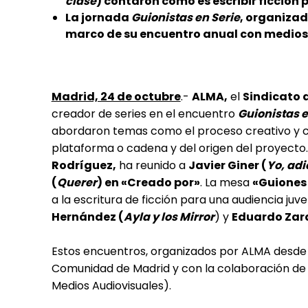
clase
) contaron cómo es escribir ficción
La jornada
Guionistas en Serie
, organizad
marco de su encuentro anual con medios
Madrid, 24 de octubre
.-
ALMA,
el
Sindicato 
creador de series en el encuentro
Guionistas e
abordaron temas como el proceso creativo y có
plataforma o cadena y del origen del proyecto
Rodríguez,
ha reunido a
Javier Giner (
Yo, adi
(
Querer
) en «Creado por»
. La mesa
«Guiones 
a la escritura de ficción para una audiencia juv
Hernández (
Ayla y los Mirror
) y
Eduardo Zar
Estos encuentros, organizados por ALMA desde
Comunidad de Madrid y con la colaboración de
Medios Audiovisuales).