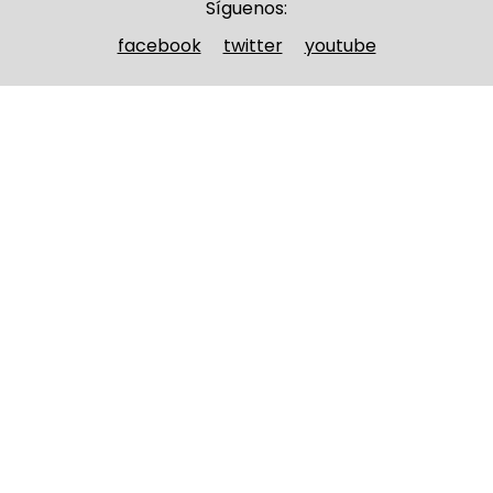
Síguenos:
facebook
twitter
youtube
Nombre y apellidos
(Obligatorio)
Nombre
Apellidos
Email
(Obligatorio)
Nombre del curso
(Obligatorio)
Entidad que lo imparte
(Obligatorio)