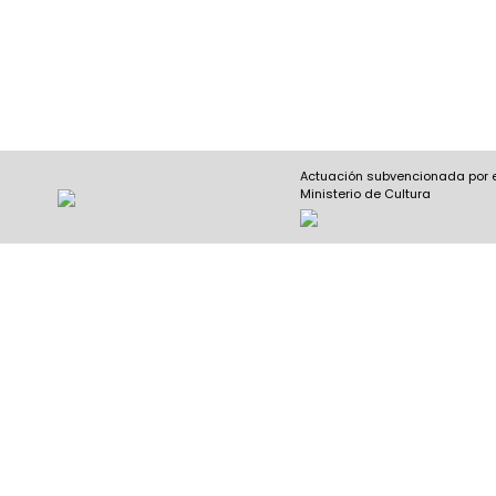
Actuación subvencionada por 
Ministerio de Cultura
Nombre y apellidos
(Obligatorio)
Nombre
Apel
Email
(Obligatorio)
Nombre del curso
(Obligatorio)