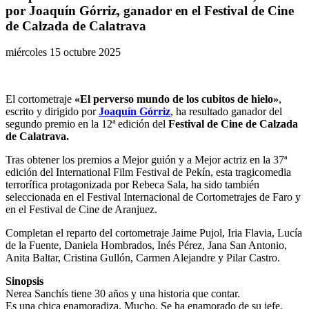
por Joaquín Górriz, ganador en el Festival de Cine
de Calzada de Calatrava
miércoles 15 octubre 2025
El cortometraje
«El perverso mundo de los cubitos de hielo»
,
escrito y dirigido por
Joaquín Górriz
, ha resultado ganador del
segundo premio en la 12ª edición del
Festival de Cine de Calzada
de Calatrava.
Tras obtener los premios a Mejor guión y a Mejor actriz en la 37ª
edición del International Film Festival de Pekín, esta tragicomedia
terrorífica protagonizada por Rebeca Sala, ha sido también
seleccionada en el Festival Internacional de Cortometrajes de Faro y
en el Festival de Cine de Aranjuez.
Completan el reparto del cortometraje Jaime Pujol, Iria Flavia, Lucía
de la Fuente, Daniela Hombrados, Inés Pérez, Jana San Antonio,
Anita Baltar, Cristina Gullón, Carmen Alejandre y Pilar Castro.
Sinopsis
Nerea Sanchís tiene 30 años y una historia que contar.
Es una chica enamoradiza. Mucho. Se ha enamorado de su jefe,