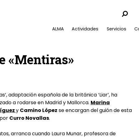
ALMA
Actividades
Servicios
C
de «Mentiras»
as’, adaptación española de la británica ‘Liar’, ha
ado a rodarse en Madrid y Mallorca.
Marina
íguez
y
Camino López
se encargan del guión de esta
 por
Curro Novallas
.
nutos, arranca cuando Laura Munar, profesora de