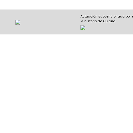
Actuación subvencionada por 
Ministerio de Cultura
Nombre y apellidos
(Obligatorio)
Nombre
Apel
Email
(Obligatorio)
Nombre del curso
(Obligatorio)
Entidad que lo imparte
(Obligatorio)