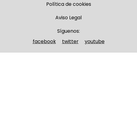
Política de cookies
Aviso Legal
Síguenos:
facebook
twitter
youtube
Nombre y apellidos
(Obligatorio)
Nombre
Apellidos
Email
(Obligatorio)
Nombre del curso
(Obligatorio)