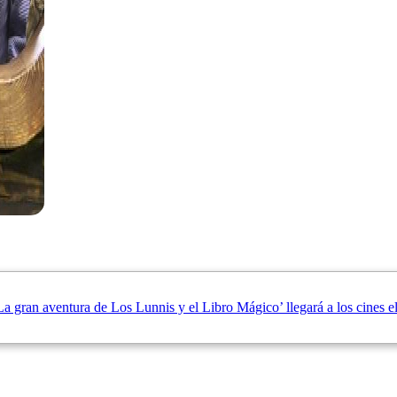
 gran aventura de Los Lunnis y el Libro Mágico’ llegará a los cines 