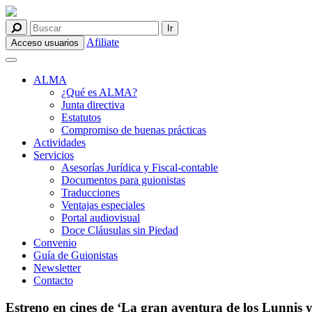
Afiliate
Acceso usuarios
ALMA
¿Qué es ALMA?
Junta directiva
Estatutos
Compromiso de buenas prácticas
Actividades
Servicios
Asesorías Jurídica y Fiscal-contable
Documentos para guionistas
Traducciones
Ventajas especiales
Portal audiovisual
Doce Cláusulas sin Piedad
Convenio
Guía de Guionistas
Newsletter
Contacto
Estreno en cines de ‘La gran aventura de los Lunnis y