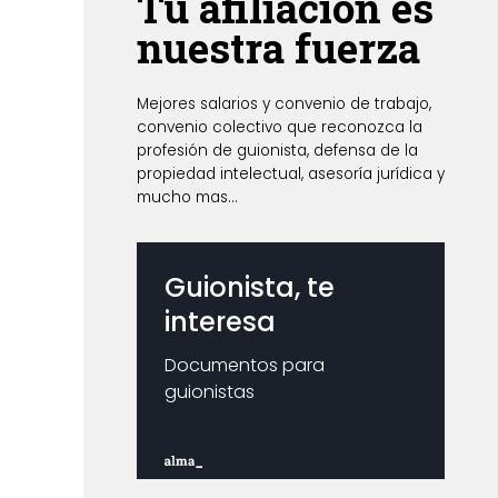
Tu afiliación es
en
nuestra fuerza
la
página
de
Mejores salarios y convenio de trabajo,
producto
convenio colectivo que reconozca la
profesión de guionista, defensa de la
propiedad intelectual, asesoría jurídica y
mucho mas...
Guionista, te
interesa
Documentos para
guionistas