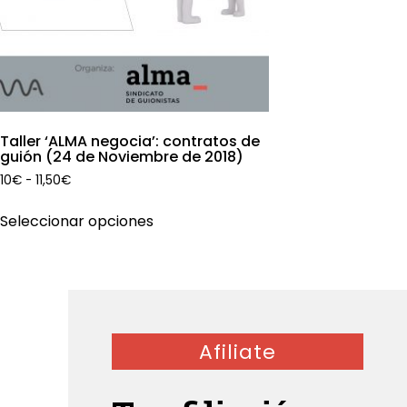
Taller ‘ALMA negocia’: contratos de
guión (24 de Noviembre de 2018)
Rango
10
€
-
11,50
€
de
Este
precios:
Seleccionar opciones
producto
desde
tiene
10€
múltiples
hasta
11,50€
variantes.
Las
opciones
Afiliate
se
pueden
elegir