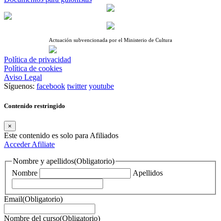
página
de
producto
Actuación subvencionada por el Ministerio de Cultura
Política de privacidad
Política de cookies
Aviso Legal
Síguenos:
facebook
twitter
youtube
Contenido restringido
×
Este contenido es solo para Afiliados
Acceder
Afiliate
Nombre y apellidos
(Obligatorio)
Nombre
Apellidos
Email
(Obligatorio)
Nombre del curso
(Obligatorio)