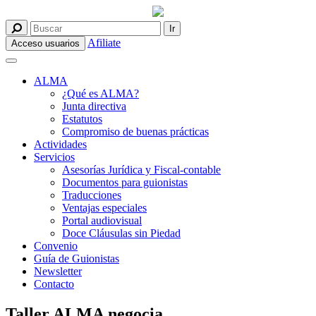
Afiliate
Acceso usuarios
ALMA
¿Qué es ALMA?
Junta directiva
Estatutos
Compromiso de buenas prácticas
Actividades
Servicios
Asesorías Jurídica y Fiscal-contable
Documentos para guionistas
Traducciones
Ventajas especiales
Portal audiovisual
Doce Cláusulas sin Piedad
Convenio
Guía de Guionistas
Newsletter
Contacto
Taller ALMA negocia