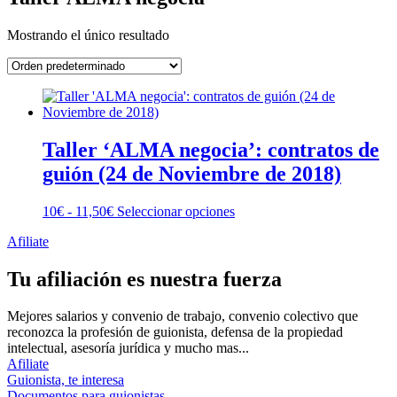
Mostrando el único resultado
Taller ‘ALMA negocia’: contratos de
guión (24 de Noviembre de 2018)
Rango
Este
10
€
-
11,50
€
Seleccionar opciones
de
producto
Afiliate
precios:
tiene
desde
múltiples
10€
variantes.
Tu afiliación es nuestra fuerza
hasta
Las
11,50€
opciones
Mejores salarios y convenio de trabajo, convenio colectivo que
se
reconozca la profesión de guionista, defensa de la propiedad
pueden
intelectual, asesoría jurídica y mucho mas...
elegir
Afiliate
en
Guionista, te interesa
la
Documentos para guionistas