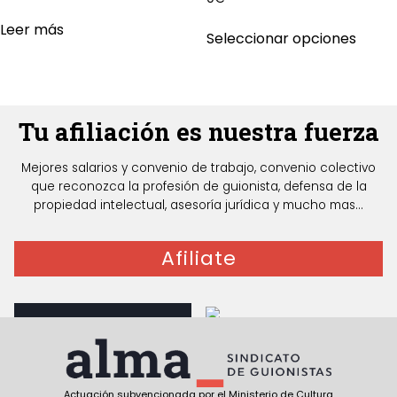
Este
Leer más
Seleccionar opciones
produ
tiene
múlti
varian
Tu afiliación es nuestra fuerza
Las
opcio
Mejores salarios y convenio de trabajo, convenio colectivo
se
que reconozca la profesión de guionista, defensa de la
pued
propiedad intelectual, asesoría jurídica y mucho mas...
elegir
en
Afiliate
la
págin
de
produ
Guionista, te
interesa
Documentos para
Actuación subvencionada por el Ministerio de Cultura