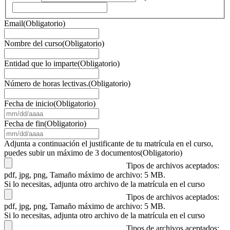
Email
(Obligatorio)
Nombre del curso
(Obligatorio)
Entidad que lo imparte
(Obligatorio)
Número de horas lectivas.
(Obligatorio)
Fecha de inicio
(Obligatorio)
MM
barra
Fecha de fin
(Obligatorio)
DD
MM
barra
barra
Adjunta a continuación el justificante de tu matrícula en el curso,
AAAA
DD
puedes subir un máximo de 3 documentos
(Obligatorio)
barra
Tipos de archivos aceptados:
AAAA
pdf, jpg, png, Tamaño máximo de archivo: 5 MB.
Si lo necesitas, adjunta otro archivo de la matrícula en el curso
Tipos de archivos aceptados:
pdf, jpg, png, Tamaño máximo de archivo: 5 MB.
Si lo necesitas, adjunta otro archivo de la matrícula en el curso
Tipos de archivos aceptados: