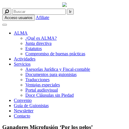
Afiliate
Acceso usuarios
ALMA
¿Qué es ALMA?
Junta directiva
Estatutos
Compromiso de buenas prácticas
Actividades
Servicios
Asesorías Jurídica y Fiscal-contable
Documentos para guionistas
Traducciones
Ventajas especiales
Portal audiovisual
Doce Cláusulas sin Piedad
Convenio
Guía de Guionistas
Newsletter
Contacto
Ganadores Microfusión ‘Por los pelos’