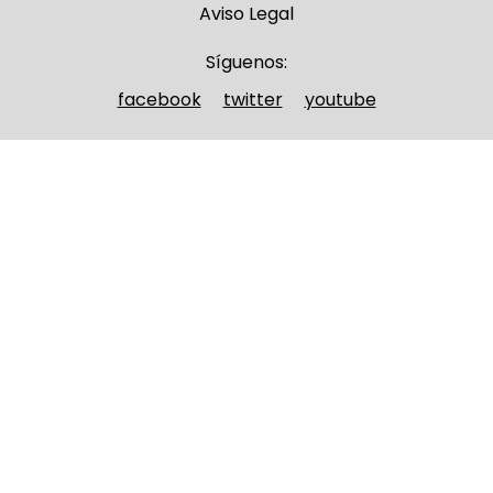
Aviso Legal
Síguenos:
facebook
twitter
youtube
Nombre y apellidos
(Obligatorio)
Nombre
Apellidos
Email
(Obligatorio)
Nombre del curso
(Obligatorio)