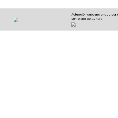
Actuación subvencionada por 
Ministerio de Cultura
Nombre y apellidos
(Obligatorio)
Nombre
Apel
Email
(Obligatorio)
Nombre del curso
(Obligatorio)
Entidad que lo imparte
(Obligatorio)