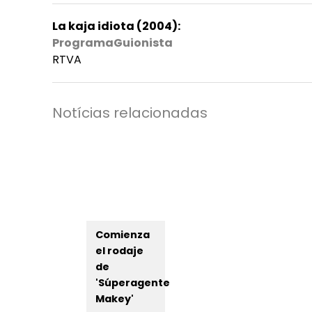
La kaja idiota (2004):
ProgramaGuionista
RTVA
Notícias relacionadas
Comienza
el rodaje
de
'Súperagente
Makey'