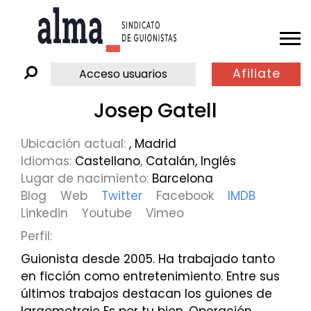
Afiliate
Acceso usuarios
Josep Gatell
Ubicación actual:
, Madrid
Idiomas:
Castellano
,
Catalán
,
Inglés
Lugar de nacimiento:
Barcelona
Blog
Web
Twitter
Facebook
IMDB
Linkedin
Youtube
Vimeo
Perfil:
Guionista desde 2005. Ha trabajado tanto
en ficción como entretenimiento. Entre sus
últimos trabajos destacan los guiones de
largometraje Es por tu bien, Operación