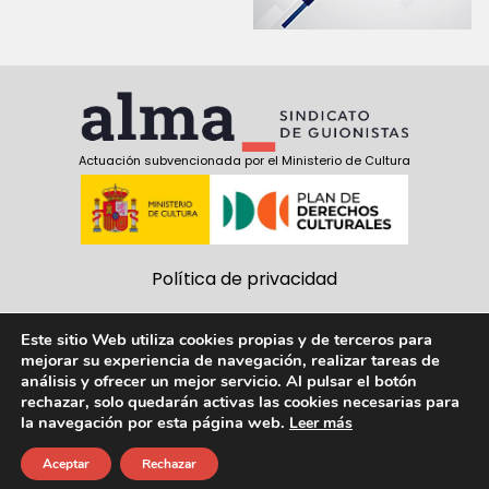
Actuación subvencionada por el Ministerio de Cultura
Política de privacidad
Política de cookies
Este sitio Web utiliza cookies propias y de terceros para
mejorar su experiencia de navegación, realizar tareas de
Aviso Legal
análisis y ofrecer un mejor servicio. Al pulsar el botón
rechazar, solo quedarán activas las cookies necesarias para
Síguenos:
la navegación por esta página web.
Leer más
facebook
twitter
youtube
Aceptar
Rechazar