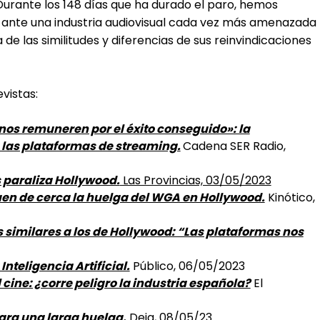
Durante los 148 días que ha durado el paro, hemos
 ante una industria audiovisual cada vez más amenazada
de las similitudes y diferencias de sus reinvindicaciones
vistas:
nos remuneren por el éxito conseguido»: la
 las plataformas de streaming.
Cadena SER Radio,
 paraliza Hollywood.
Las Provincias, 03/05/2023
guen de cerca la huelga del WGA en Hollywood.
Kinótico,
 similares a los de Hollywood: “Las plataformas nos
nteligencia Artificial.
Público, 06/05/2023
cine: ¿corre peligro la industria
española?
El
ara una larga huelga.
Deia, 08/05/23