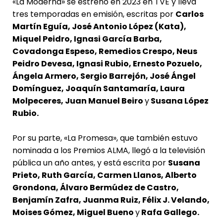
«La Moderna» se estrenó en 2023 en TVE y lleva
tres temporadas en emisión, escritas por
Carlos
Martín Eguía, José Antonio López (Kata),
Miquel Peidro, Ignasi García Barba,
Covadonga Espeso, Remedios Crespo, Neus
Peidro Devesa, Ignasi Rubio, Ernesto Pozuelo,
Ángela Armero, Sergio Barrejón, José Ángel
Domínguez, Joaquín Santamaría, Laura
Molpeceres, Juan Manuel Beiro
y
Susana López
Rubio.
Por su parte, «La Promesa», que también estuvo
nominada a los Premios ALMA, llegó a la televisión
pública un año antes, y está escrita por
Susana
Prieto, Ruth García, Carmen Llanos, Alberto
Grondona, Álvaro Bermúdez de Castro,
Benjamín Zafra, Juanma Ruiz, Félix J. Velando,
Moises Gómez, Miguel Bueno
y
Rafa Gallego.