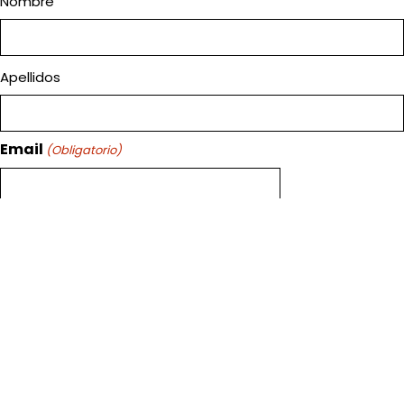
Nombre
Apellidos
Email
(Obligatorio)
Nombre del curso
(Obligatorio)
Entidad que lo imparte
(Obligatorio)
Número de horas lectivas.
(Obligatorio)