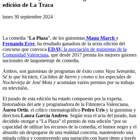
edición de La Traca
lunes 30 septiembre 2024
La comedia “
La Plaza
”, de los guionistas
Manu March
y
Fernando Erre
, ha resultado ganadora de la sexta edición del
concurso que convoca
EDAV,
la asociación de guionistas de la
Comunidad Valenciana
, que desde 2017 premia los mejores guiones
nacionales de largometraje de comedia.
Ambos, son guionistas de programas de éxito como
Vaya Semanita,
Sé lo que hicisteis, Cachitos de hierro y cromo
o los especiales de
Nochevieja de José Mota y
acumulan varios premios por su trabajo
en televisión.
El jurado de esta edición ha estado compuesto por la experta,
historiadora del arte y programadora de la Filmoteca Valenciana,
Áurea Ortiz
, el crítico cinematográfico
Pedro Uris
y la guionista y
directora
Laura García Andreu
. Según reza el acta del jurado, han
decidido otorgar a “La Plaza” el premio de esta edición “por su
capacidad de utilizar los recursos de la comedia, el humor negro y el
absurdo sin despegarse de una realidad concreta, manteniendo una
mirada crítica y construyendo una narración con buen ritmo a través