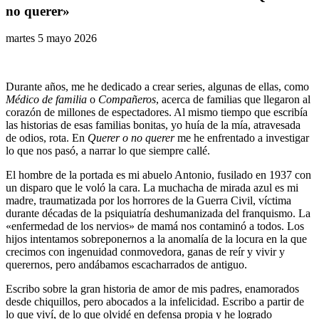
no querer»
martes 5 mayo 2026
Durante años, me he dedicado a crear series, algunas de ellas, como
Médico de familia
o
Compañeros
, acerca de familias que llegaron al
corazón de millones de espectadores. Al mismo tiempo que escribía
las historias de esas familias bonitas, yo huía de la mía, atravesada
de odios, rota. En
Querer o no querer
me he enfrentado a investigar
lo que nos pasó, a narrar lo que siempre callé.
El hombre de la portada es mi abuelo Antonio, fusilado en 1937 con
un disparo que le voló la cara. La muchacha de mirada azul es mi
madre, traumatizada por los horrores de la Guerra Civil, víctima
durante décadas de la psiquiatría deshumanizada del franquismo. La
«enfermedad de los nervios» de mamá nos contaminó a todos. Los
hijos intentamos sobreponernos a la anomalía de la locura en la que
crecimos con ingenuidad conmovedora, ganas de reír y vivir y
querernos, pero andábamos escacharrados de antiguo.
Escribo sobre la gran historia de amor de mis padres, enamorados
desde chiquillos, pero abocados a la infelicidad. Escribo a partir de
lo que viví, de lo que olvidé en defensa propia y he logrado