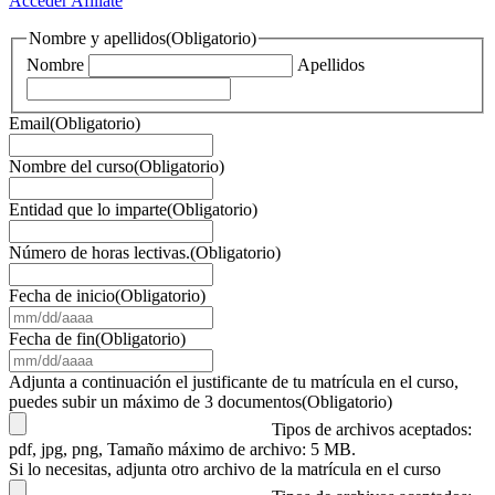
Acceder
Afiliate
Nombre y apellidos
(Obligatorio)
Nombre
Apellidos
Email
(Obligatorio)
Nombre del curso
(Obligatorio)
Entidad que lo imparte
(Obligatorio)
Número de horas lectivas.
(Obligatorio)
Fecha de inicio
(Obligatorio)
MM
barra
Fecha de fin
(Obligatorio)
DD
MM
barra
barra
Adjunta a continuación el justificante de tu matrícula en el curso,
AAAA
DD
puedes subir un máximo de 3 documentos
(Obligatorio)
barra
Tipos de archivos aceptados:
AAAA
pdf, jpg, png, Tamaño máximo de archivo: 5 MB.
Si lo necesitas, adjunta otro archivo de la matrícula en el curso