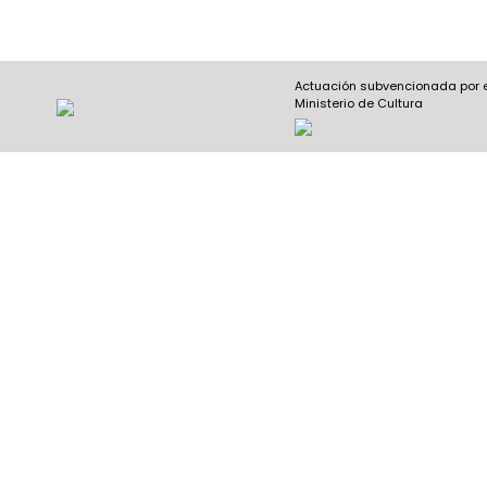
Actuación subvencionada por 
Ministerio de Cultura
Nombre y apellidos
(Obligatorio)
Nombre
Apel
Email
(Obligatorio)
Nombre del curso
(Obligatorio)
Entidad que lo imparte
(Obligatorio)