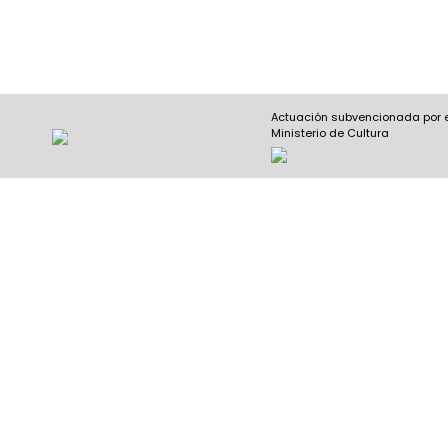
Actuación subvencionada por 
Ministerio de Cultura
Nombre y apellidos
(Obligatorio)
Nombre
Apel
Email
(Obligatorio)
Nombre del curso
(Obligatorio)