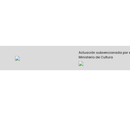
Actuación subvencionada por 
Ministerio de Cultura
Nombre y apellidos
(Obligatorio)
Nombre
Apel
Email
(Obligatorio)
Nombre del curso
(Obligatorio)