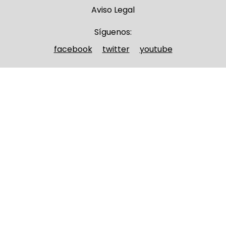
Aviso Legal
Síguenos:
facebook
twitter
youtube
Nombre y apellidos
(Obligatorio)
Nombre
Apellidos
Email
(Obligatorio)
Nombre del curso
(Obligatorio)