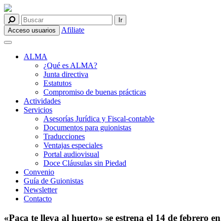
Afiliate
Acceso usuarios
ALMA
¿Qué es ALMA?
Junta directiva
Estatutos
Compromiso de buenas prácticas
Actividades
Servicios
Asesorías Jurídica y Fiscal-contable
Documentos para guionistas
Traducciones
Ventajas especiales
Portal audiovisual
Doce Cláusulas sin Piedad
Convenio
Guía de Guionistas
Newsletter
Contacto
«Paca te lleva al huerto» se estrena el 14 de febr