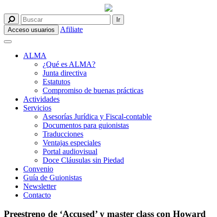
Afiliate
Acceso usuarios
ALMA
¿Qué es ALMA?
Junta directiva
Estatutos
Compromiso de buenas prácticas
Actividades
Servicios
Asesorías Jurídica y Fiscal-contable
Documentos para guionistas
Traducciones
Ventajas especiales
Portal audiovisual
Doce Cláusulas sin Piedad
Convenio
Guía de Guionistas
Newsletter
Contacto
Preestreno de ‘Accused’ y master class con Howard