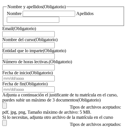
Nombre y apellidos
(Obligatorio)
Nombre
Apellidos
Email
(Obligatorio)
Nombre del curso
(Obligatorio)
Entidad que lo imparte
(Obligatorio)
Número de horas lectivas.
(Obligatorio)
Fecha de inicio
(Obligatorio)
MM
barra
Fecha de fin
(Obligatorio)
DD
MM
barra
barra
Adjunta a continuación el justificante de tu matrícula en el curso,
AAAA
DD
puedes subir un máximo de 3 documentos
(Obligatorio)
barra
Tipos de archivos aceptados:
AAAA
pdf, jpg, png, Tamaño máximo de archivo: 5 MB.
Si lo necesitas, adjunta otro archivo de la matrícula en el curso
Tipos de archivos aceptados: