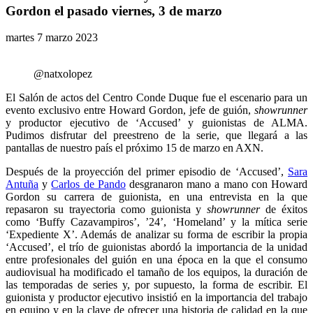
Gordon el pasado viernes, 3 de marzo
martes 7 marzo 2023
@natxolopez
El Salón de actos del Centro Conde Duque fue el escenario para un
evento exclusivo entre Howard Gordon, jefe de guión,
showrunner
y productor ejecutivo de ‘Accused’ y guionistas de ALMA.
Pudimos disfrutar del preestreno de la serie, que llegará a las
pantallas de nuestro país el próximo 15 de marzo en AXN.
Después de la proyección del primer episodio de ‘Accused’,
Sara
Antuña
y
Carlos de Pando
desgranaron mano a mano con Howard
Gordon su carrera de guionista, en una entrevista en la que
repasaron su trayectoria como guionista y
showrunner
de éxitos
como ‘Buffy Cazavampiros’, ’24’, ‘Homeland’ y la mítica serie
‘Expediente X’. Además de analizar su forma de escribir la propia
‘Accused’, el trío de guionistas abordó la importancia de la unidad
entre profesionales del guión en una época en la que el consumo
audiovisual ha modificado el tamaño de los equipos, la duración de
las temporadas de series y, por supuesto, la forma de escribir. El
guionista y productor ejecutivo insistió en la importancia del trabajo
en equipo y en la clave de ofrecer una historia de calidad en la que