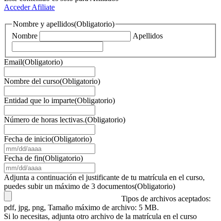
Acceder
Afiliate
Nombre y apellidos
(Obligatorio)
Nombre
Apellidos
Email
(Obligatorio)
Nombre del curso
(Obligatorio)
Entidad que lo imparte
(Obligatorio)
Número de horas lectivas.
(Obligatorio)
Fecha de inicio
(Obligatorio)
MM
barra
Fecha de fin
(Obligatorio)
DD
MM
barra
barra
Adjunta a continuación el justificante de tu matrícula en el curso,
AAAA
DD
puedes subir un máximo de 3 documentos
(Obligatorio)
barra
Tipos de archivos aceptados:
AAAA
pdf, jpg, png, Tamaño máximo de archivo: 5 MB.
Si lo necesitas, adjunta otro archivo de la matrícula en el curso