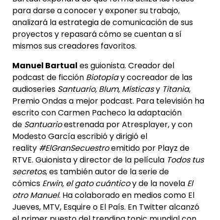
para darse a conocer y exponer su trabajo,
analizará la estrategia de comunicación de sus
proyectos y repasará cómo se cuentan a sí
mismos sus creadores favoritos.
Manuel Bartual
es guionista. Creador del
podcast de ficción
Biotopía
y cocreador de las
audioseries
Santuario, Blum, Místicas
y
Titania
,
Premio Ondas a mejor podcast. Para televisión ha
escrito con Carmen Pacheco la adaptación
de
Santuario
estrenada por Atresplayer, y con
Modesto García escribió y dirigió el
reality
#ElGranSecuestro
emitido por Playz de
RTVE. Guionista y director de la película
Todos tus
secretos
, es también autor de la serie de
cómics
Erwin, el gato cuántico
y de la novela
El
otro Manuel
. Ha colaborado en medios como El
Jueves, MTV, Esquire o El País. En Twitter alcanzó
el primer puesto del trending topic mundial con