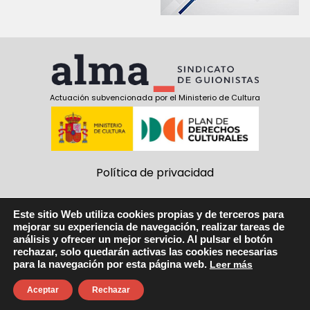
Actuación subvencionada por el Ministerio de Cultura
Política de privacidad
Política de cookies
Este sitio Web utiliza cookies propias y de terceros para
mejorar su experiencia de navegación, realizar tareas de
Aviso Legal
análisis y ofrecer un mejor servicio. Al pulsar el botón
rechazar, solo quedarán activas las cookies necesarias
Síguenos:
para la navegación por esta página web.
Leer más
facebook
twitter
youtube
Aceptar
Rechazar