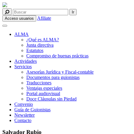
Afiliate
Acceso usuarios
ALMA
¿Qué es ALMA?
Junta directiva
Estatutos
Compromiso de buenas prácticas
Actividades
Servicios
Asesorías Jurídica y Fiscal-contable
Documentos para guionistas
Traducciones
Ventajas especiales
Portal audiovisual
Doce Cláusulas sin Piedad
Convenio
Guía de Guionistas
Newsletter
Contacto
Salvador Rubio