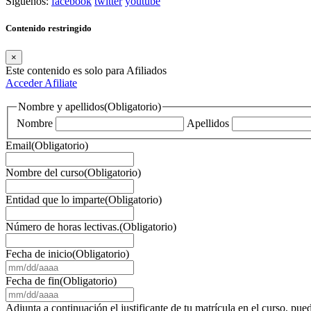
Síguenos:
facebook
twitter
youtube
Contenido restringido
×
Este contenido es solo para Afiliados
Acceder
Afiliate
Nombre y apellidos
(Obligatorio)
Nombre
Apellidos
Email
(Obligatorio)
Nombre del curso
(Obligatorio)
Entidad que lo imparte
(Obligatorio)
Número de horas lectivas.
(Obligatorio)
Fecha de inicio
(Obligatorio)
MM
barra
Fecha de fin
(Obligatorio)
DD
MM
barra
barra
Adjunta a continuación el justificante de tu matrícula en el curso, 