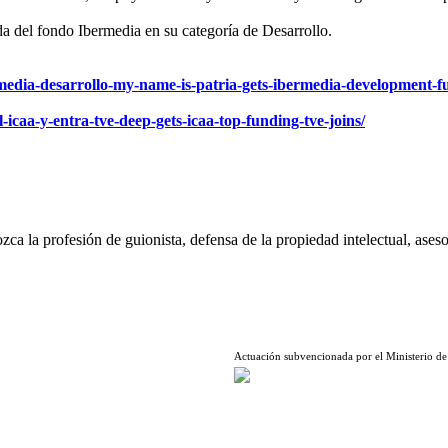
da del fondo Ibermedia en su categoría de Desarrollo.
media-desarrollo-my-name-is-patria-gets-ibermedia-development-f
icaa-y-entra-tve-deep-gets-icaa-top-funding-tve-joins/
ca la profesión de guionista, defensa de la propiedad intelectual, aseso
Actuación subvencionada por el Ministerio de