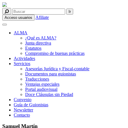
Afiliate
Acceso usuarios
ALMA
¿Qué es ALMA?
Junta directiva
Estatutos
Compromiso de buenas prácticas
Actividades
Servicios
Asesorías Jurídica y Fiscal-contable
Documentos para guionistas
Traducciones
Ventajas especiales
Portal audiovisual
Doce Cláusulas sin Piedad
Convenio
Guía de Guionistas
Newsletter
Contacto
Samuel Martín