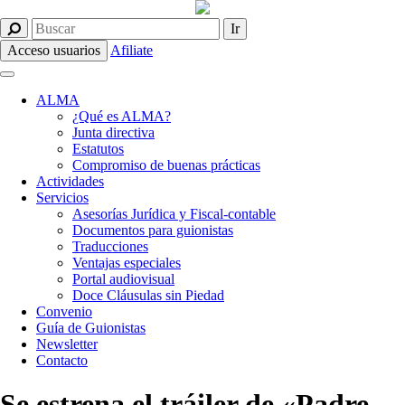
Acceso usuarios
Afiliate
ALMA
¿Qué es ALMA?
Junta directiva
Estatutos
Compromiso de buenas prácticas
Actividades
Servicios
Asesorías Jurídica y Fiscal-contable
Documentos para guionistas
Traducciones
Ventajas especiales
Portal audiovisual
Doce Cláusulas sin Piedad
Convenio
Guía de Guionistas
Newsletter
Contacto
Se estrena el tráiler de «Padre