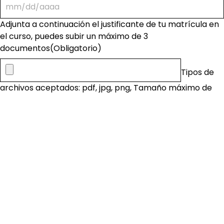
Adjunta a continuación el justificante de tu matrícula en
el curso, puedes subir un máximo de 3
documentos
(Obligatorio)
Tipos de
archivos aceptados: pdf, jpg, png, Tamaño máximo de
archivo: 5 MB.
Si lo necesitas, adjunta otro archivo de la matrícula en el
curso
Tipos de
archivos aceptados: pdf, jpg, png, Tamaño máximo de
archivo: 5 MB.
Si lo necesitas, adjunta otro archivo de la matrícula en el
curso
Tipos de