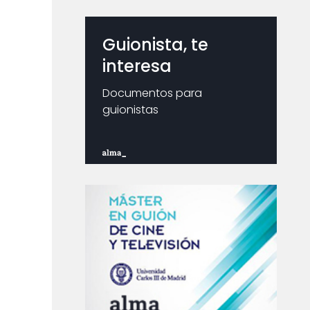
Guionista, te
interesa
Documentos para
guionistas
0
a