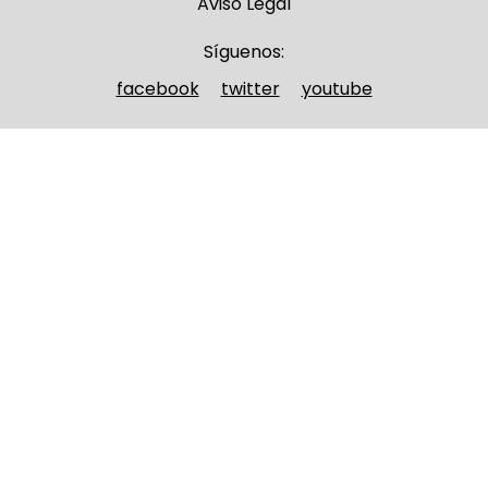
Aviso Legal
Síguenos:
facebook
twitter
youtube
Nombre y apellidos
(Obligatorio)
Nombre
Apellidos
Email
(Obligatorio)
Nombre del curso
(Obligatorio)
Entidad que lo imparte
(Obligatorio)