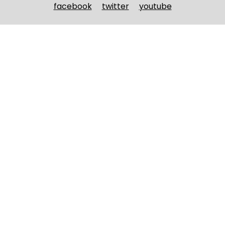
facebook
twitter
youtube
Nombre y apellidos
(Obligatorio)
Nombre
Apellidos
Email
(Obligatorio)
Nombre del curso
(Obligatorio)
Entidad que lo imparte
(Obligatorio)