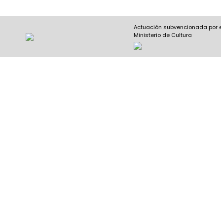
Actuación subvencionada por 
Ministerio de Cultura
Nombre y apellidos
(Obligatorio)
Nombre
Apel
Email
(Obligatorio)
Nombre del curso
(Obligatorio)
Entidad que lo imparte
(Obligatorio)